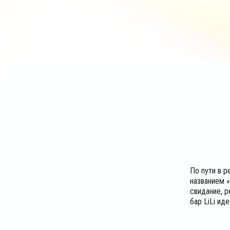
По пути в 
названием «
свидание, р
бар LiLi ид