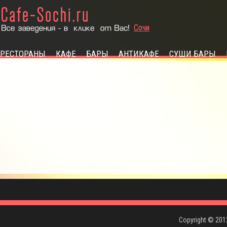
РЕСТОРАНЫ
КАФЕ
БАРЫ
АНТИКАФЕ
СУШИ БАРЫ
КУХНЯ
Европейская
Итальянская
Французская
Русская
Татарская
Японская
Авторская
Азербайджанская
Армянская
Американская
Кавказская
Белорусская
Восточная
Грузинская
Домашняя
Кондитерская
Немецкая
Пицца
Фаст Фуд
Экзотическая
Китайская
Корейская
Украинская
Осетинская
Узбекская
Чешская
Вегетарианская
Copyright © 20