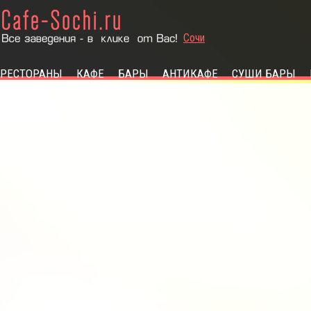
РЕСТОРАНЫ
КАФЕ
БАРЫ
АНТИКАФЕ
СУШИ БАРЫ
КУХНЯ
Европейская
Итальянская
Французская
Русская
Татарская
Японская
Авторская
Азербайджанская
Армянская
Американская
Кавказская
Белорусская
Восточная
Грузинская
Домашняя
Кондитерская
Немецкая
Пицца
Фаст Фуд
Экзотическая
Китайская
Корейская
Украинская
Осетинская
Узбекская
Чешская
Вегетарианская